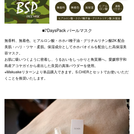
■7DaysPack パールマスク
無香料、無着色、ヒアルロン酸・ホホバ種子油・グリチルリチン酸2K 配合
美肌・ハリ・ツヤ・柔肌。保湿成分としてホホバオイルを配合した高保湿美
容マスク。
お肌に吸いつくように密着し、うるおいをしっかりと角質層へ。愛媛県宇和
島産アコヤガイから産出した良質の真珠パウダーを使用。
※Makuakeリターンより単品購入できます。S.CHERとセットでお使いいただ
くことを推奨いたします。