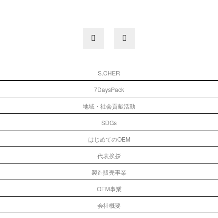
S.CHER
7DaysPack
地域・社会貢献活動
SDGs
はじめてのOEM
代表挨拶
製造販売事業
OEM事業
会社概要